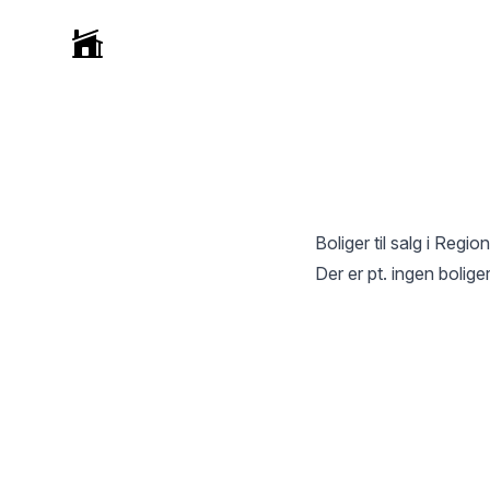
Selvmægler
Boliger til salg i
Regio
Der er pt. ingen boliger 
Footer