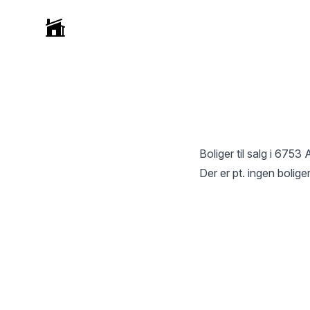
Selvmægler
Boliger til salg i
6753 
Der er pt. ingen boliger 
Footer