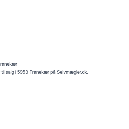
Tranekær
til salg i
5953 Tranekær
på Selvmægler.dk.