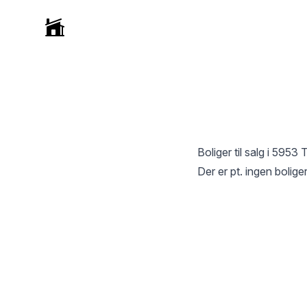
Selvmægler
Boliger til salg i
5953 
Der er pt. ingen boliger 
Footer