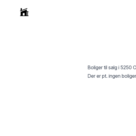
Selvmægler
Boliger til salg i
5250 
Der er pt. ingen boliger 
Footer