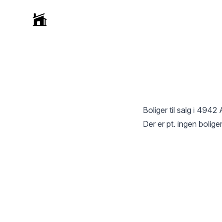
Selvmægler
Boliger til salg i
4942 
Der er pt. ingen boliger 
Footer