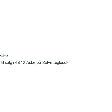
Askø
til salg i
4942 Askø
på Selvmægler.dk.