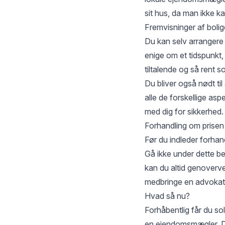
sit hus, da man ikke 
Fremvisninger af boli
Du kan selv arrangere 
enige om et tidspunkt, 
tiltalende og så rent 
Du bliver også nødt ti
alle de forskellige asp
med dig for sikkerhed.
Forhandling om prisen
Før du indleder forhand
Gå ikke under dette bel
kan du altid genoverve
medbringe en advokat,
Hvad så nu?
Forhåbentlig får du so
en ejendomsmægler. Du