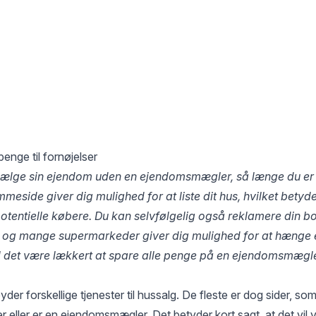
penge til fornøjelser
ælge sin ejendom uden en ejendomsmægler, så længe du er pa
meside giver dig mulighed for at liste dit hus, hvilket betyde
entielle købere. Du kan selvfølgelig også reklamere din boli
, og mange supermarkeder giver dig mulighed for at hænge
il det være lækkert at spare alle penge på en ejendomsmægle
er forskellige tjenester til hussalg. De fleste er dog sider, som v
eller er en ejendomsmægler. Det betyder kort sagt, at det vil 