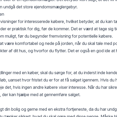
kan undgå det store ejendomsmæglergebyr.
gen
visninger for interesserede købere, hvilket betyder, at du kan 
der er praktisk for dig, før de kommer. Det er værd at tage sig tid
som muligt, før du begynder fremvisning for potentielle købere.
l at være komfortabel og nede på jorden, når du skal tale med p
ekter af dit hus, og hvorfor du flytter. Det er også en god ide a
linger med en køber, skal du sørge for, at du inderst inde kende
øb, uanset hvor fristet du er for at få salget igennem. Hvis du har
je det, hvis ingen andre købere viser interesse. Når du har sikr
 der kan hjælpe med at gennemføre salget.
lgt din bolig og gerne med en ekstra fortjeneste, da du har undg
 tænker sikkert, hvad du skal gøre med disse penge. Måske bli