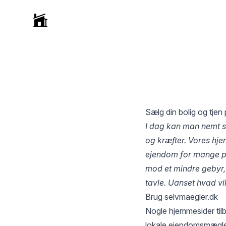
Selvmægler
Sælg din bolig og tjen 
I dag kan man nemt s
og kræfter. Vores hjem
ejendom for mange pot
mod et mindre gebyr
tavle. Uanset hvad v
Brug selvmaegler.dk
Nogle hjemmesider tilbyd
lokale ejendomsmægler 