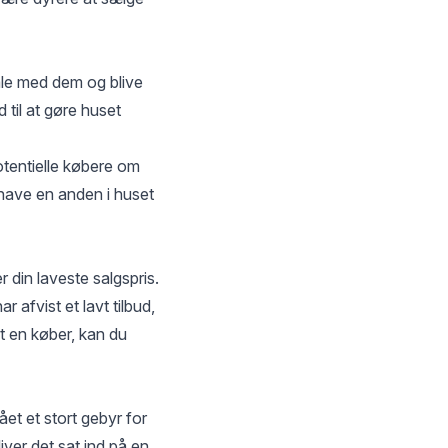
tale med dem og blive
 til at gøre huset
otentielle købere om
t have en anden i huset
r din laveste salgspris.
 afvist et lavt tilbud,
et en køber, kan du
ået et stort gebyr for
ver det sat ind på en