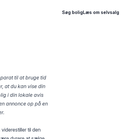
Søg bolig
Læs om selvsalg
rat til at bruge tid
r, at du kan vise din
g i din lokale avis
 en annonce op på en
r.
iderestiller til den
være dyrere at sælge